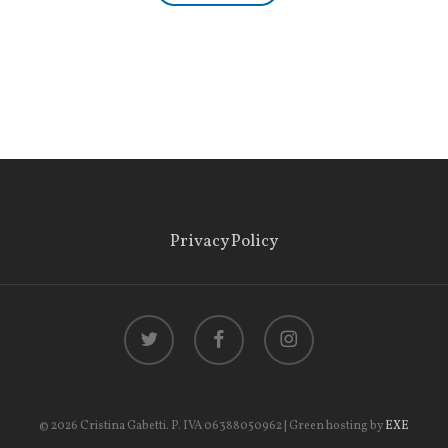
Privacy Policy
twitter
facebook
instagram
© 2026 Cristina Gabetti. P. IVA 06388050962 | Green hosting by
EXE