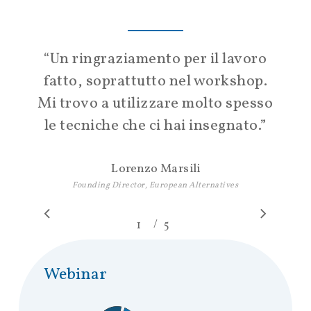
“
Un ringraziamento per il lavoro
fatto, soprattutto nel workshop.
Mi trovo a utilizzare molto spesso
le tecniche che ci hai insegnato.
”
Lorenzo Marsili
Founding Director, European Alternatives
/
1
2
5
3
4
5
Webinar