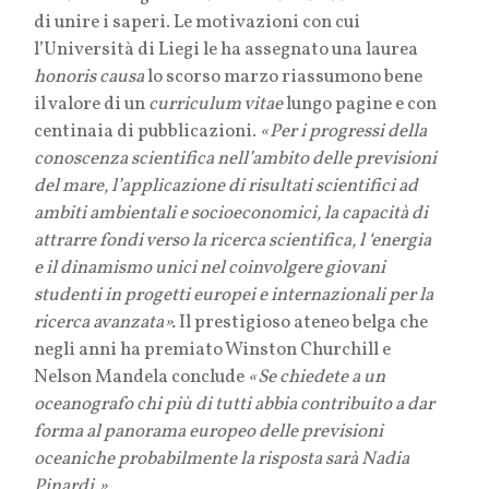
di unire i saperi. Le motivazioni con cui
l’Università di Liegi le ha assegnato una laurea
honoris causa
lo scorso marzo riassumono bene
il valore di un
curriculum vitae
lungo pagine e con
centinaia di pubblicazioni.
«
Per i progressi della
conoscenza scientifica nell’ambito delle previsioni
del mare, l’applicazione di risultati scientifici ad
ambiti ambientali e socioeconomici, la capacità di
attrarre fondi verso la ricerca scientifica, l ‘energia
e il dinamismo unici nel coinvolgere giovani
studenti in progetti europei e internazionali per la
ricerca avanzata».
Il prestigioso ateneo belga che
negli anni ha premiato Winston Churchill e
Nelson Mandela conclude
«Se chiedete a un
oceanografo chi più di tutti abbia contribuito a dar
forma al panorama europeo delle previsioni
oceaniche probabilmente la risposta sarà Nadia
Pinardi
.
»