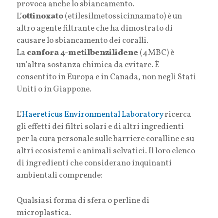
provoca anche lo sbiancamento.
L’
ottinoxato
(etilesilmetossicinnamato) è un
altro agente filtrante che ha dimostrato di
causare lo sbiancamento dei coralli.
La
canfora 4-metilbenzilidene
(4MBC) è
un’altra sostanza chimica da evitare. È
consentito in Europa e in Canada, non negli Stati
Uniti o in Giappone.
L’
Haereticus Environmental Laboratory
ricerca
gli effetti dei filtri solari e di altri ingredienti
per la cura personale sulle barriere coralline e su
altri ecosistemi e animali selvatici. Il loro elenco
di ingredienti che considerano inquinanti
ambientali comprende:
Qualsiasi forma di sfera o perline di
microplastica.