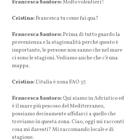
Francesca Santoro:
Molto volentieri!
Cristina:
Francesca tu come fai qua?
Francesca Santoro:
Prima di tutto guardo la
provenienza e la stagionalità perché questo è
importante, le persone non sanno che nel mare
ci sono le stagioni. Vediamo anche che c’è una
mappa.
Cristina:
L’italia è zona FAO 37.
Francesca Santoro:
Qui siamo in Adriatico ed
è il mare più pescoso del Mediterraneo,
possiamo decisamente affidarci a quello che
troviamo in questa zona. Ciao, oggi mi racconti
cosa mi daresti? Mi raccomando locale e di
stagione.