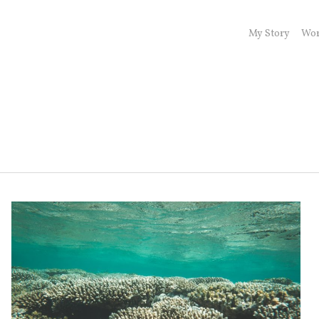
My Story
Wor