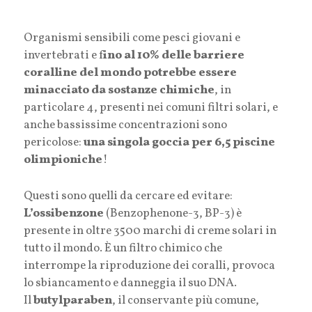
Organismi sensibili come pesci giovani e
invertebrati e f
ino al 10% delle barriere
coralline del mondo potrebbe essere
minacciato da sostanze chimiche
, in
particolare 4, presenti nei comuni filtri solari, e
anche bassissime concentrazioni sono
pericolose:
una singola goccia per 6,5 piscine
olimpioniche
!
Questi sono quelli da cercare ed evitare:
L’ossibenzone
(Benzophenone-3, BP-3) è
presente in oltre 3500 marchi di creme solari in
tutto il mondo. È un filtro chimico che
interrompe la riproduzione dei coralli, provoca
lo sbiancamento e danneggia il suo DNA.
Il
butylparaben
, il conservante più comune,