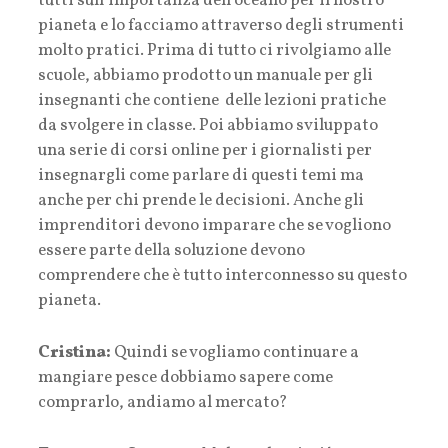
tutti sull’importanza dell’oceano per il nostro
pianeta e lo facciamo attraverso degli strumenti
molto pratici. Prima di tutto ci rivolgiamo alle
scuole, abbiamo prodotto un manuale per gli
insegnanti che contiene delle lezioni pratiche
da svolgere in classe. Poi abbiamo sviluppato
una serie di corsi online per i giornalisti per
insegnargli come parlare di questi temi ma
anche per chi prende le decisioni. Anche gli
imprenditori devono imparare che se vogliono
essere parte della soluzione devono
comprendere che è tutto interconnesso su questo
pianeta.
Cristina:
Quindi se vogliamo continuare a
mangiare pesce dobbiamo sapere come
comprarlo, andiamo al mercato?