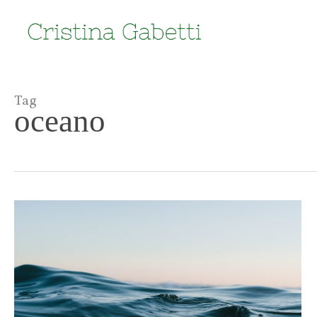
Skip
to
main
content
Tag
oceano