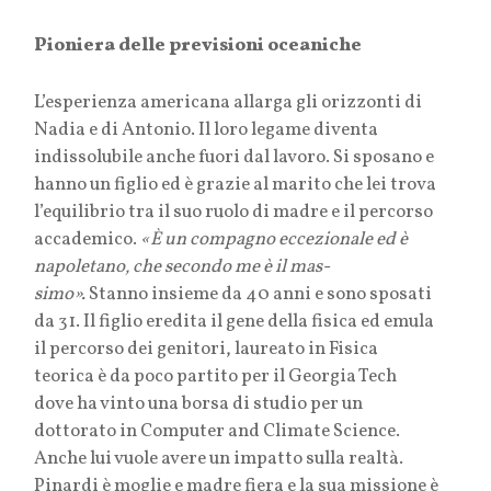
Pioniera delle previsioni oceaniche
L’esperienza americana allarga gli orizzonti di
Nadia e di Antonio. Il loro legame diventa
indissolubile anche fuori dal lavoro. Si sposano e
hanno un figlio ed è grazie al marito che lei trova
l’equilibrio tra il suo ruolo di madre e il percorso
accademico.
«È un compagno eccezionale ed è
napoletano, che secondo me è il mas-
simo».
Stanno insieme da 40 anni e sono sposati
da 31. Il figlio eredita il gene della fisica ed emula
il percorso dei genitori, laureato in Fisica
teorica è da poco partito per il Georgia Tech
dove ha vinto una borsa di studio per un
dottorato in Computer and Climate Science.
Anche lui vuole avere un impatto sulla realtà.
Pinardi è moglie e madre fiera e la sua missione è