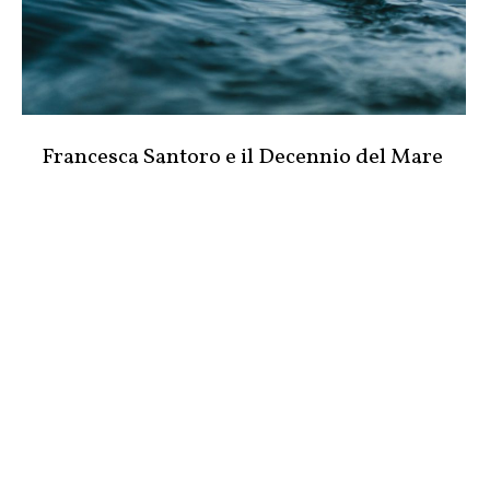
Francesca Santoro e il Decennio del Mare
Chi segue regolarmente Occhio al futuro sa che
siamo nel decennio dell’azione per fare
progressi sull’Agenda 2030. Ma nel quadro
macro dei 17 obiettivi c’è il mondo, e questo è
anche
il Decennio del Mare.
Anche per le giornate mondiali c’è una
confluenza di temi. Il 5 giugno è dedicata
all’ambiente, ma è anche la giornata per
sensibilizzarci sui danni della sovra-pesca e
della pesca illegale. Siamo andati a Venezia per