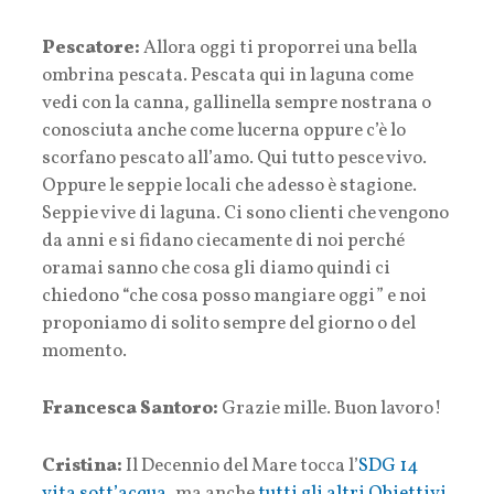
Pescatore:
Allora oggi ti proporrei una bella
ombrina pescata. Pescata qui in laguna come
vedi con la canna, gallinella sempre nostrana o
conosciuta anche come lucerna oppure c’è lo
scorfano pescato all’amo. Qui tutto pesce vivo.
Oppure le seppie locali che adesso è stagione.
Seppie vive di laguna. Ci sono clienti che vengono
da anni e si fidano ciecamente di noi perché
oramai sanno che cosa gli diamo quindi ci
chiedono “che cosa posso mangiare oggi” e noi
proponiamo di solito sempre del giorno o del
momento.
Francesca Santoro:
Grazie mille. Buon lavoro!
Cristina:
Il Decennio del Mare tocca l’
SDG 14
vita sott’acqua
, ma anche
tutti gli altri Obiettivi