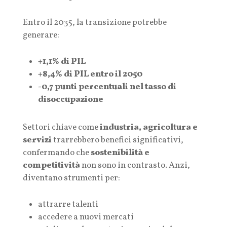
Entro il 2035, la transizione potrebbe
generare:
+1,1% di PIL
+8,4% di PIL entro il 2050
-0,7 punti percentuali nel tasso di
disoccupazione
Settori chiave come
industria, agricoltura e
servizi
trarrebbero benefici significativi,
confermando che
sostenibilità e
competitività
non sono in contrasto. Anzi,
diventano strumenti per:
attrarre talenti
accedere a nuovi mercati