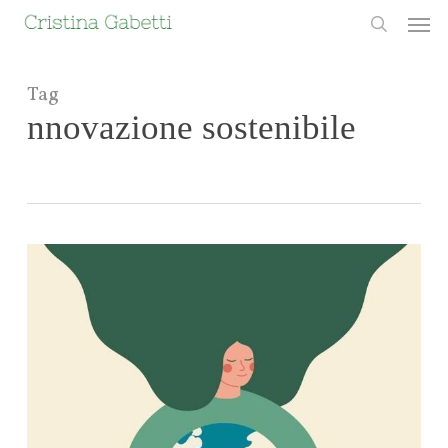
Skip
Men
to
search
main
content
Tag
nnovazione sostenibile