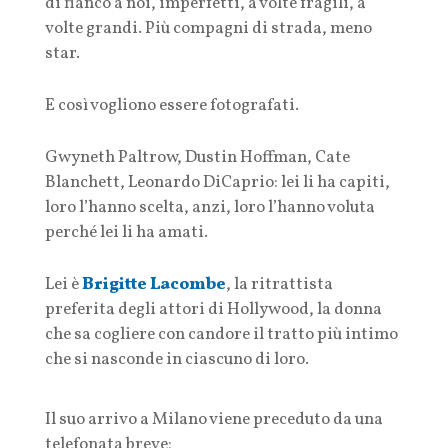
di fianco a noi, imperfetti, a volte fragili, a
volte grandi. Più compagni di strada, meno
star.
E così vogliono essere fotografati.
Gwyneth Paltrow, Dustin Hoffman, Cate
Blanchett, Leonardo DiCaprio: lei li ha capiti,
loro l’hanno scelta, anzi, loro l’hanno voluta
perché lei li ha amati.
Lei è
Brigitte Lacombe
, la ritrattista
preferita degli attori di Hollywood, la donna
che sa cogliere con candore il tratto più intimo
che si nasconde in ciascuno di loro.
Il suo arrivo a Milano viene preceduto da una
telefonata breve: