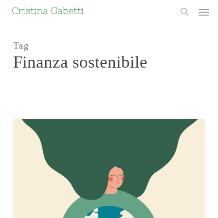
Skip
Men
to
search
main
content
Tag
Finanza sostenibile