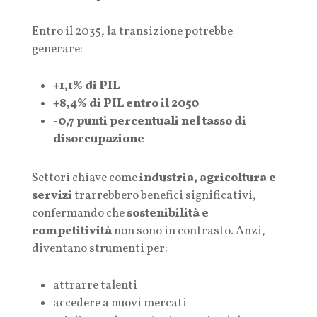
Entro il 2035, la transizione potrebbe
generare:
+1,1% di PIL
+8,4% di PIL entro il 2050
-0,7 punti percentuali nel tasso di
disoccupazione
Settori chiave come
industria, agricoltura e
servizi
trarrebbero benefici significativi,
confermando che
sostenibilità e
competitività
non sono in contrasto. Anzi,
diventano strumenti per:
attrarre talenti
accedere a nuovi mercati