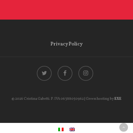
Privacy Policy
twitter
facebook
instagram
© 2026 Cristina Gabetti. P. IVA 06388050962 | Green hosting by
EXE