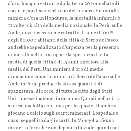
d’oro, bisogna estrarre dalla terra 20 tonnellate di
roccia e poi dissolverla con del cianuro. Vicino alla
miniera d’ora in Honduras, la mortalità infantile è
12 volte più alta della media nazionale. In Perù, sulle
Ande, dove invece viene estratto il rame il 100%
degli 80.000 abitanti della città di Serro de Pasco
andrebbe ospedalizzato d’urgenza per la presenza
di metalli nel loro sangue e la speranza di vita
media di quella città è di 15 anni inferiore alla
media del Perù. Una miniera d’oro di medie
dimensioni come la miniera di Serro de Pasco sulle
Ande in Perù, produce la stessa quantità di
spazzatura, di rocce, di tutte le città degli Stati
Uniti messe insieme, in un anno. Quindi nella città
si crea una lotta continua per lo spazio. I bambini
giocano a calcio sugli scarti minerari. L’ospedale è
quasi seppellito dagli scarti. In Mongolia c’è una
miniera d’oro che è un deposito fluviale, quindi nel