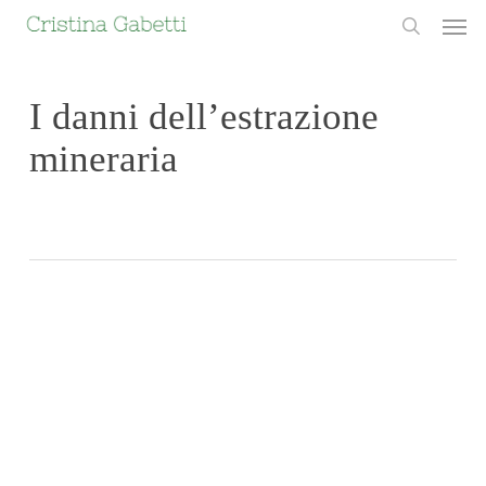
Skip
Men
to
search
main
content
I danni dell’estrazione
mineraria