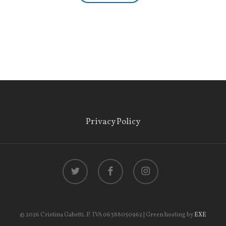
Privacy Policy
twitter
facebook
instagram
© 2026 Cristina Gabetti. P. IVA 06388050962 | Green hosting by
EXE