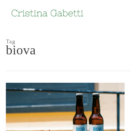
Skip
to
main
content
Tag
biova