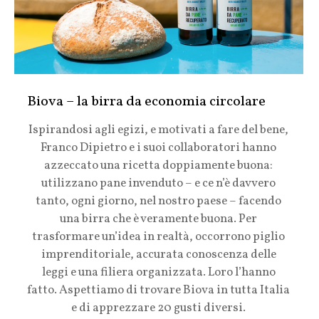
Biova – la birra da economia circolare
Ispirandosi agli egizi, e motivati a fare del bene,
Franco Dipietro e i suoi collaboratori hanno
azzeccato una ricetta doppiamente buona:
utilizzano pane invenduto – e ce n’è davvero
tanto, ogni giorno, nel nostro paese – facendo
una birra che è veramente buona.
Per
trasformare un’idea in realtà, occorrono piglio
imprenditoriale, accurata conoscenza delle
leggi e una filiera organizzata. Loro l’hanno
fatto. Aspettiamo di trovare Biova in tutta Italia
e di apprezzare 20 gusti diversi.