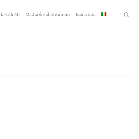
searc
k with Me
Media & Pubblications
Education