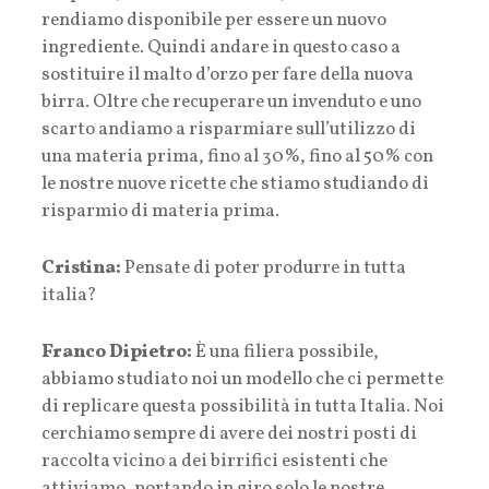
rendiamo disponibile per essere un nuovo
ingrediente. Quindi andare in questo caso a
sostituire il malto d’orzo per fare della nuova
birra. Oltre che recuperare un invenduto e uno
scarto andiamo a risparmiare sull’utilizzo di
una materia prima, fino al 30%, fino al 50% con
le nostre nuove ricette che stiamo studiando di
risparmio di materia prima.
Cristina:
Pensate di poter produrre in tutta
italia?
Franco Dipietro:
È una filiera possibile,
abbiamo studiato noi un modello che ci permette
di replicare questa possibilità in tutta Italia. Noi
cerchiamo sempre di avere dei nostri posti di
raccolta vicino a dei birrifici esistenti che
attiviamo, portando in giro solo le nostre