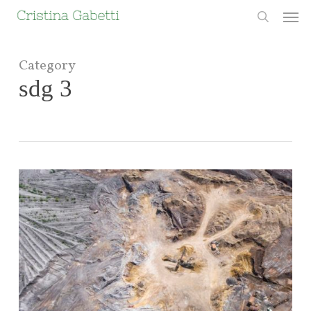
Skip
Men
to
search
main
content
Category
sdg 3