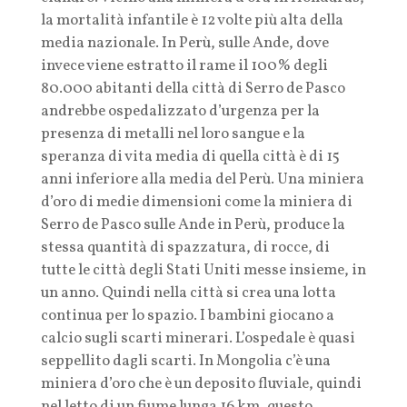
la mortalità infantile è 12 volte più alta della
media nazionale. In Perù, sulle Ande, dove
invece viene estratto il rame il 100% degli
80.000 abitanti della città di Serro de Pasco
andrebbe ospedalizzato d’urgenza per la
presenza di metalli nel loro sangue e la
speranza di vita media di quella città è di 15
anni inferiore alla media del Perù. Una miniera
d’oro di medie dimensioni come la miniera di
Serro de Pasco sulle Ande in Perù, produce la
stessa quantità di spazzatura, di rocce, di
tutte le città degli Stati Uniti messe insieme, in
un anno. Quindi nella città si crea una lotta
continua per lo spazio. I bambini giocano a
calcio sugli scarti minerari. L’ospedale è quasi
seppellito dagli scarti. In Mongolia c’è una
miniera d’oro che è un deposito fluviale, quindi
nel letto di un fiume lunga 16 km, questo