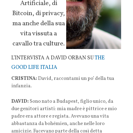
Artificiale, di
Bitcoin, di privacy,
ma anche della sua
vita vissuta a
cavallo tra culture.
L’INTERVISTA A DAVID ORBAN SU
THE
GOOD LIFE ITALIA
CRISTINA:
David, raccontami un po’ della tua
infanzia.
DAVID:
Sono nato a Budapest, figlio unico, da
due genitori artisti: mia madre è pittrice e mio
padre era attore e regista. Avevano una vita
abbastanza da bohémien, anche nelle loro
amicizie. Facevano parte della così detta