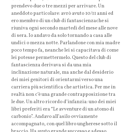
prendevo due o tre mezzi per arrivare. Un
aneddoto particolare: avrò avuto 10/11 anni ed
ero membro di un club di fantascienzache si
riuniva ogni secondo martedì del mese alle nove
di sera. Io andavo da solo tornando a casa alle
undici o mezza notte. Parlandone con mia madre
poco tempo fa, neanche lei si capacitava di come
lei potesse permettermelo. Questo del club di
fantascienza derivava si da una mia
inclinazione naturale, ma anche dal desiderio
dei miei genitori di orientarmi verso una
carriera più scientifica che artistica. Per me in
realtà non c’è una grande contrapposizione tra
le due. Un altro ricordo d’infanzia: uno dei miei
libri preferiti era “Le avventure di un atomo di
carbonio”. Andavo all’asilo ovviamente
accompagnato, con quel libro ungherese sotto il
braccio. Ha avuto grande successo e adesso,