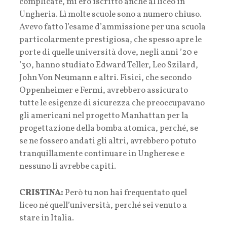
complicate, mi ero iscritto anche al liceo in
Ungheria. Lì molte scuole sono a numero chiuso.
Avevo fatto l’esame d’ammissione per una scuola
particolarmente prestigiosa, che spesso apre le
porte di quelle università dove, negli anni ’20 e
’30, hanno studiato Edward Teller, Leo Szilard,
John Von Neumann e altri. Fisici, che secondo
Oppenheimer e Fermi, avrebbero assicurato
tutte le esigenze di sicurezza che preoccupavano
gli americani nel progetto Manhattan per la
progettazione della bomba atomica, perché, se
se ne fossero andati gli altri, avrebbero potuto
tranquillamente continuare in Ungherese e
nessuno li avrebbe capiti.
CRISTINA:
Però tu non hai frequentato quel
liceo né quell’università, perché sei venuto a
stare in Italia.