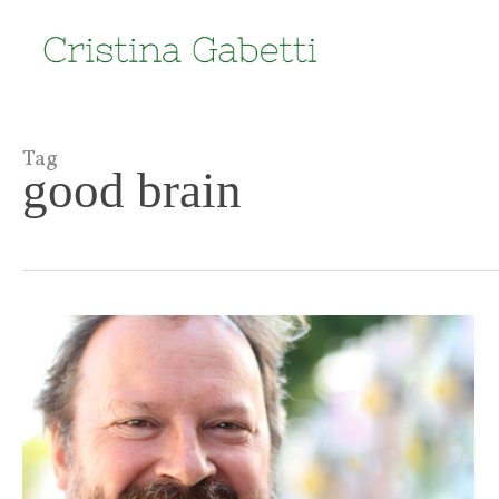
Skip
to
main
content
Tag
good brain