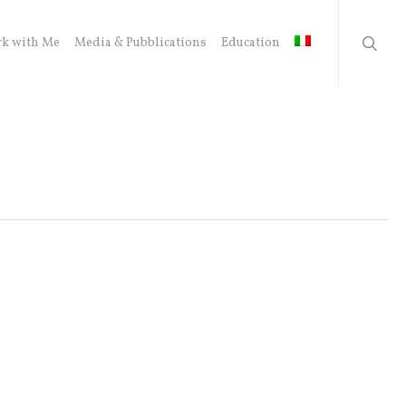
searc
k with Me
Media & Pubblications
Education