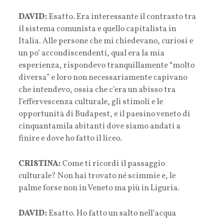
DAVID:
Esatto. Era interessante il contrasto tra
il sistema comunista e quello capitalista in
Italia. Alle persone che mi chiedevano, curiosi e
un po’ accondiscendenti, qual era la mia
esperienza, rispondevo tranquillamente “molto
diversa” e loro non necessariamente capivano
che intendevo, ossia che c’era un abisso tra
l’effervescenza culturale, gli stimoli e le
opportunità di Budapest, e il paesino veneto di
cinquantamila abitanti dove siamo andati a
finire e dove ho fatto il liceo.
CRISTINA:
Come ti ricordi il passaggio
culturale? Non hai trovato né scimmie e, le
palme forse non in Veneto ma più in Liguria.
DAVID:
Esatto. Ho fatto un salto nell’acqua