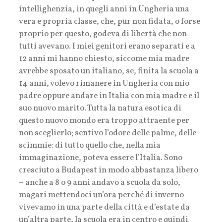
intellighenzia, in quegli anni in Ungheria una
vera e propria classe, che, pur non fidata, o forse
proprio per questo, godeva di libertà che non
tutti avevano. I miei genitori erano separati e a
12 anni mi hanno chiesto, siccome mia madre
avrebbe sposato un italiano, se, finita la scuola a
14 anni, volevo rimanere in Ungheria con mio
padre oppure andare in Italia con mia madre e il
suo nuovo marito. Tutta la natura esotica di
questo nuovo mondo era troppo attraente per
non sceglierlo; sentivo l’odore delle palme, delle
scimmie: di tutto quello che, nella mia
immaginazione, poteva essere l’Italia. Sono
cresciuto a Budapest in modo abbastanza libero
– anche a 8 o 9 anni andavo a scuola da solo,
magari mettendoci un’ora perché di inverno
vivevamo in una parte della città e d’estate da
un’altra parte, la scuola era in centro e quindi