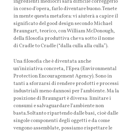
ingredienti mediocri sarà difficile correggerlo
in corso d’opera, farlo diventare buono. Tenete
in mente questa metafora: vi aiuterà a capire il
significato del good design secondo Michael
Braungart, teorico, con William McDonough,
della filosofia produttiva che va sotto il nome
di Cradle to Cradle (“dalla culla alla culla”).
Una filosofia che è diventata anche
un’iniziativa concreta, l’Epea (Environmental
Protection Encouragement Agency). Sono in
tanti a sforzarsi di rendere prodotti e processi
industriali meno dannosi per l’ambiente. Ma la
posizione di Braungart è diversa: limitare i
consumi e salvaguardare l’ambiente non
basta.Soltanto ripartendo dalle basi, cioè dalle
singole componenti degli oggetti e da come
vengono assemblate, possiamo rispettare le