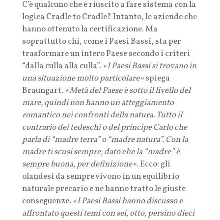
C’è qualcuno che è riuscito a fare sistema con la
logica Cradle to Cradle? Intanto, le aziende che
hanno ottenuto la certificazione. Ma
soprattutto chi, come i Paesi Bassi, sta per
trasformare un intero Paese secondo i criteri
“dalla culla alla culla”.
«I Paesi Bassi si trovano in
una situazione molto particolare»
spiega
Braungart.
«Metà del Paese è sotto il livello del
mare, quindi non hanno un atteggiamento
romantico nei confronti della natura. Tutto il
contrario dei tedeschi o del principe Carlo che
parla di “madre terra” o “madre natura”. Con la
madre ti scusi sempre, dato che la “madre” è
sempre buona, per definizione»
. Ecco: gli
olandesi da sempre vivono in un equilibrio
naturale precario e ne hanno tratto le giuste
conseguenze.
«I Paesi Bassi hanno discusso e
affrontato questi temi con sei, otto, persino dieci