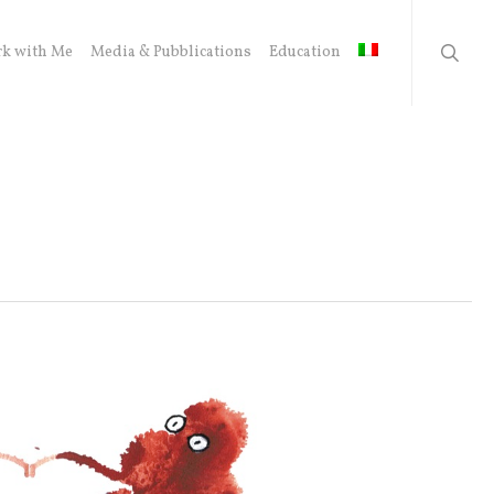
searc
k with Me
Media & Pubblications
Education