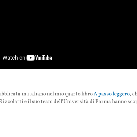
ubblicata in italiano nel mio quarto libro
A passo leggero
, c
Rizzolatti e il suo team dell’Università di Parma hanno sc