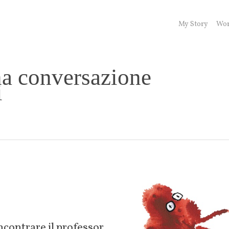
My Story
Wor
a conversazione
i
ncontrare il professor