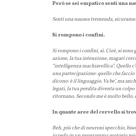
Però se sei empatico senti una 
Senti una nausea tremenda, sicuramente
Si rompono i confini.
Si rompono i confini, sì. Cioè, si sono 
azione, la tua intenzione, magari cerc
“intelligenza machiavellica”. Quello c
una partecipazione: quello che faccio i
dicono: è il linguaggio. Va be’, ma anc
legati, la tua perdita diventa un colpo
ritornano. Secondo me è molto bello, 
In quante aree del cervello si tr
Beh, più che di neuroni specchio, bis
io vedo in un programma motorio mio, 