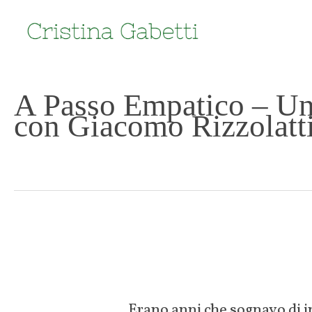
Skip
to
main
content
A Passo Empatico – Un
con Giacomo Rizzolatt
Erano anni che sognavo di i