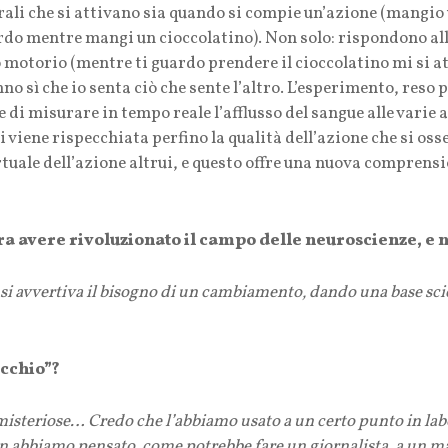
rali che si attivano sia quando si compie un’azione (mangio 
rdo mentre mangi un cioccolatino). Non solo: rispondono all’
ello motorio (mentre ti guardo prendere il cioccolatino mi si 
nno sì che io senta ciò che sente l’altro. L’esperimento, reso 
i misurare in tempo reale l’afflusso del sangue alle varie a
 viene rispecchiata perfino la qualità dell’azione che si osse
tuale dell’azione altrui, e questo offre una nuova comprens
ra avere rivoluzionato il campo delle neuroscienze, e 
si avvertiva il bisogno di un cambiamento, dando una base scie
cchio”?
 misteriose… Credo che l’abbiamo usato a un certo punto in lab
on abbiamo pensato, come potrebbe fare un giornalista, a un 