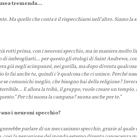
nausea tremenda…
. Ma quello che conta è il rispecchiarsi nell’altro. Siamo la s
già rotti prima, con i neuroni specchio, ma in maniera molto limi
o di imbrogliarti… per questo gli etologi di Saint Andrews, co
’era già negli scimpanzé, nei gorilla, ma dopo diventa qualcosa 
o lo fai anche tu, quindi c’è qualcosa che ci unisce. Perché nas
he se comunichi meglio, che bisogno hai della religione? Invece,
 terribile… E allora la tribù, il gruppo, vuole creare un tempio,
questo.” Per chi suona la campana? suona anche per te.”
ovano i neuroni specchio?
ognerebbe parlare di un meccanismo specchio, grazie al quale 
così la percezione del mondo esterno diventa conoscenza mia 