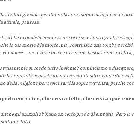
la civiltà egiziana: per duemila anni hanno fatto più o meno le 
la attuale, paurosa.
fa sì che in qualche maniera io e te ci sentiamo eguali e ci cap
nche la tua morte è la morte mia, costruisco una tomba perché
rti rimanere… mentre se invece tu sei una bestia come un’altra,
ovvisamente succede tutto insieme? cominciamo a disegnare, a 
unto la comunità acquista un nuovo significato é come diceva 
gno della religione per assicurarti la sopravvivenza, perché così
 rapporto empatico, che crea affetto, che crea apparten
anche gli animali abbiano un certo grado di empatia. Però la c
 soffrono tutti.