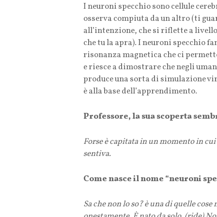
I neuroni specchio sono cellule cereb
osserva compiuta da un altro (ti gua
all’intenzione, che si riflette a liv
che tu la apra). I neuroni specchio fa
risonanza magnetica che ci permette d
e riesce a dimostrare che negli umani
produce una sorta di simulazione vir
è alla base dell’apprendimento.
Professore, la sua scoperta semb
Forse è capitata in un momento in cui 
sentiva.
Come nasce il nome “neuroni spe
Sa che non lo so? è una di quelle cose
onestamente. È nato da solo. (ride) N