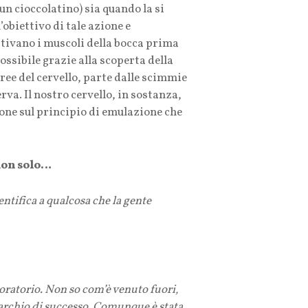
un cioccolatino) sia quando la si
obiettivo di tale azione e
attivano i muscoli della bocca prima
possibile grazie alla scoperta della
ree del cervello, parte dalle scimmie
rva. Il nostro cervello, in sostanza,
ione sul principio di emulazione che
non solo…
ntifica a qualcosa che la gente
oratorio. Non so com’è venuto fuori,
marchio di successo. Comunque è stata