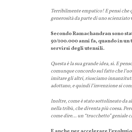
Terribilmente empatico! E pensi che 
generosità da parte di uno scienziato v
Secondo Ramachandran sono stati 
50/100.000 anni fa, quando in un 
servirsi degli utensili.
Questa è la sua grande idea, sì. E pens
comunque concordo sul fatto che l’uo
imitare gli altri, riusciamo innanzitutto
adottano, e quindi l’invenzione si con
Inoltre, come è stato sottolineato da 
nella tribù, che diventa più coesa. Pe
come dire… un “trucchetto” geniale che
E anche per accelerare l’evoluz