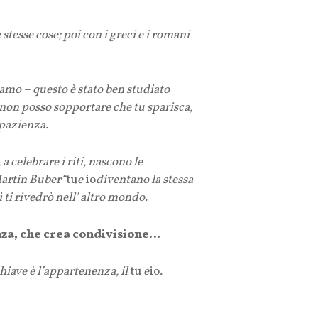
stesse cose; poi con i greci e i romani
iamo – questo è stato ben studiato
 non posso sopportare che tu sparisca,
 pazienza.
celebrare i riti, nascono le
Martin Buber
“
tu
e
io
diventano la stessa
 ti rivedrò nell’ altro mondo.
enza, che crea condivisione…
hiave è l’appartenenza, il
tu
e
io
.