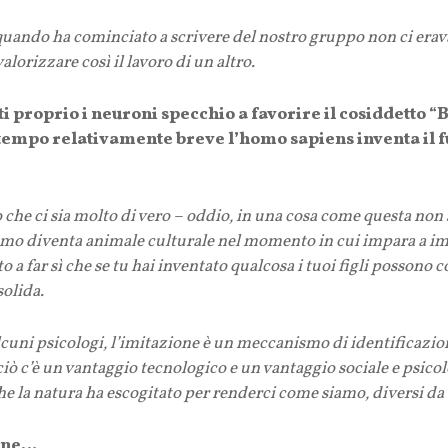
quando ha cominciato a scrivere del nostro gruppo non ci era
alorizzare così il lavoro di un altro.
proprio i neuroni specchio a favorire il cosiddetto “B
tempo relativamente breve l’homo sapiens inventa il fu
o che ci sia molto di vero – oddio, in una cosa come questa non s
mo diventa animale culturale nel momento in cui impara a imi
 a far sì che se tu hai inventato qualcosa i tuoi figli possono co
solida.
alcuni psicologi, l’imitazione è un meccanismo di identificazion
rciò c’è un vantaggio tecnologico e un vantaggio sociale e psi
 la natura ha escogitato per renderci come siamo, diversi da tu
ione…