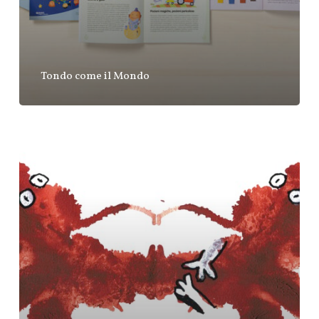
Tondo come il Mondo
About
Empathy
–
A
conversation
with
neuroscientist
Professor
Giacomo
Rizzolatti