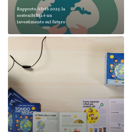
Rapporto ASviS 2025: la
sostenibilità è un
investimento sul futuro
Tondo
come
il
Mondo