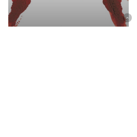
About Empathy – A conversation with
neuroscientist Professor Giacomo Rizzolatti
Privacy Policy
twitter
facebook
instagram