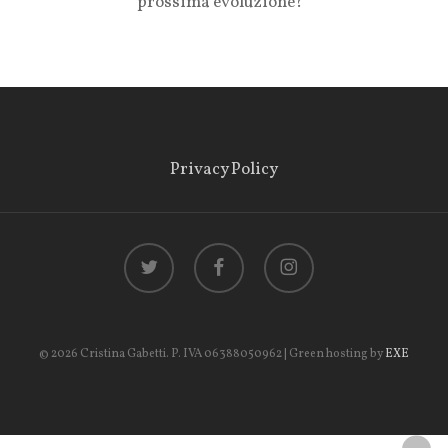
prossima evoluzione?
Privacy Policy
twitter
facebook
instagram
© 2026 Cristina Gabetti. P. IVA 06388050962 | Green hosting by
EXE