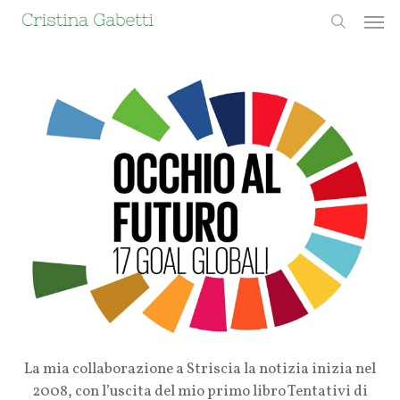
Skip
Men
to
search
main
content
La mia collaborazione a Striscia la notizia inizia nel
2008, con l’uscita del mio primo libro Tentativi di