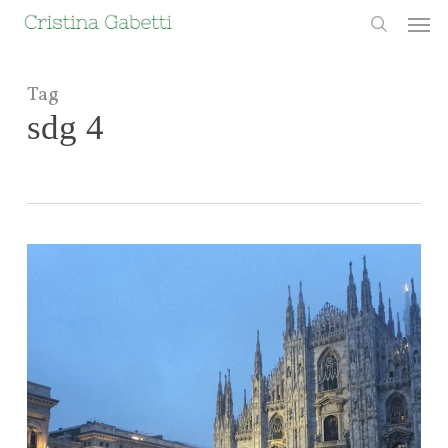
Skip
Men
to
search
main
content
Tag
sdg 4