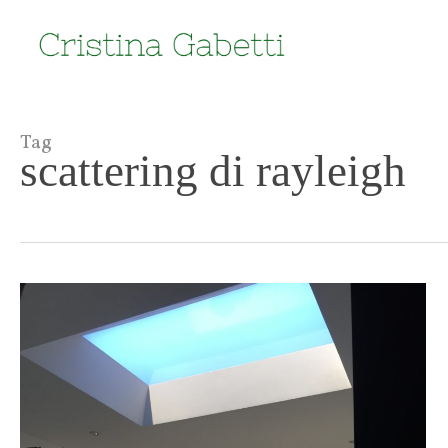
Skip
to
main
content
Tag
scattering di rayleigh