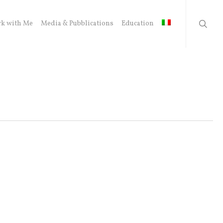
searc
k with Me
Media & Pubblications
Education