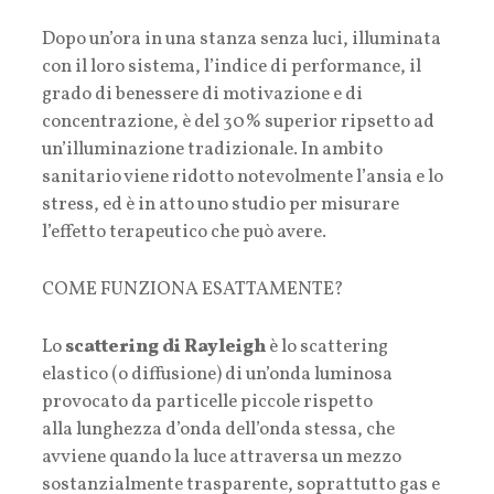
Dopo un’ora in una stanza senza luci, illuminata
con il loro sistema, l’indice di performance, il
grado di benessere di motivazione e di
concentrazione, è del 30% superior ripsetto ad
un’illuminazione tradizionale. In ambito
sanitario viene ridotto notevolmente l’ansia e lo
stress, ed è in atto uno studio per misurare
l’effetto terapeutico che può avere.
COME FUNZIONA ESATTAMENTE?
Lo
scattering di Rayleigh
è lo scattering
elastico (o diffusione) di un’onda luminosa
provocato da particelle piccole rispetto
alla lunghezza d’onda dell’onda stessa, che
avviene quando la luce attraversa un mezzo
sostanzialmente trasparente, soprattutto gas e