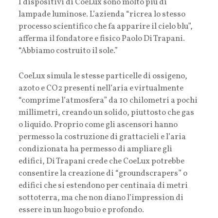
I dispositivi di CoeLux sono molto più di
lampade luminose. L’azienda “ricrea lo stesso
processo scientifico che fa apparire il cielo blu”,
afferma il fondatore e fisico Paolo Di Trapani.
“Abbiamo costruito il sole.”
CoeLux simula le stesse particelle di ossigeno,
azoto e CO2 presenti nell’aria e virtualmente
“comprime l’atmosfera” da 10 chilometri a pochi
millimetri, creando un solido, piuttosto che gas
o liquido. Proprio come gli ascensori hanno
permesso la costruzione di grattacieli e l’aria
condizionata ha permesso di ampliare gli
edifici, Di Trapani crede che CoeLux potrebbe
consentire la creazione di “groundscrapers” o
edifici che si estendono per centinaia di metri
sottoterra, ma che non diano l’impression di
essere in un luogo buio e profondo.